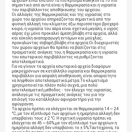
αρχείων είναι ένα από τα πιο κρίσιμα καθήκοντα.Το πιο
σημαντικό από αυτά είναι η θερμοκρασία και η υγρασία
του περιβάλλοντος αποθήκευσης του αρχείου..
Οι αλλαγές της θερμοκρασίας και της υγρασίας στο
χώρο του αρχείου επηρεάζονται σημαντικά από την
φυσική αλλαγή του κλίματος έξω.περισσότερο βροχερό
καιρό, η υγρασία του αέρα είναι σχετικά μεγάλη, ο υγρός
αέρας όχι μόνο προκαλεί άμεση βλάβη στα αρχεία, αλλά
και εύκολη αναπαραγωγή εντόμων και μούχλας,
προκαλώντας σοβαρή βλάβη στα αρχεία.Οι διαχειριστές
του χώρου αρχείων θα πρέπει να βασίζονται στις
πραγματικές ανάγκες του, η θερμοκρασία και η υγρασία
του εσωτερικού περιβάλλοντος να ρυθμίζονται
αποτελεσματικά.
Για να γίνουν τα αρχεία εσωτερικά αρχεία διαφόρων
μακροχρόνιων σε κατάλληλο υγρασία και θερμοκρασία
περιβάλλον για ασφαλή αποθήκευση, είναι απαραίτητο
να ληφθούν αποτελεσματικά μέτρα.Το κλιματισμό
χρησιμοποιείται πλέον πολύ συχνά, μια πολύ
αποτελεσματική μέθοδος.- τον έλεγχο της υγρασίας,
ανάλογα με τις πραγματικές ανάγκες του για την
επιλογή του κατάλληλου αφυγραντήρα για την
αφύγρανση.
Τα αρχεία πρέπει να ελέγχονται σε θερμοκρασία 14 ~ 24
°C, με τον εξοπλισμό των αρχείων η ημερήσια αλλαγή δεν
υπερβαίνει τους ± 2 °C. Η σχετική υγρασία πρέπει να
ελέγχεται σε 45 ~ 60%,με τον εξοπλισμό των αρχείων η
ημερήσια αλλαγή δεν υπερβαίνει το ± 5%Ταυτόχρονα, τα