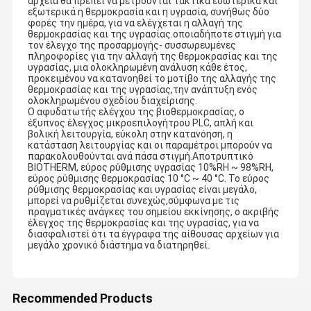
αρχεία θα πρέπει να μετρούνται τακτικά εσωτερικά και
εξωτερικά η θερμοκρασία και η υγρασία, συνήθως δύο
φορές την ημέρα, για να ελέγχεται η αλλαγή της
θερμοκρασίας και της υγρασίας.οποιαδήποτε στιγμή για
τον έλεγχο της προσαρμογής- συσσωρευμένες
πληροφορίες για την αλλαγή της θερμοκρασίας και της
υγρασίας, μια ολοκληρωμένη ανάλυση κάθε έτος,
προκειμένου να κατανοηθεί το μοτίβο της αλλαγής της
θερμοκρασίας και της υγρασίας,την ανάπτυξη ενός
ολοκληρωμένου σχεδίου διαχείρισης.
Ο αφυδατωτής ελέγχου της βιοθερμοκρασίας, ο
έξυπνος έλεγχος μικροεπιλογήτρου PLC, απλή και
βολική λειτουργία, εύκολη στην κατανόηση, η
κατάσταση λειτουργίας και οι παραμέτροι μπορούν να
παρακολουθούνται ανά πάσα στιγμή.Αποτρυπτικό
BIOTHERM, εύρος ρύθμισης υγρασίας 10%RH ~ 98%RH,
εύρος ρύθμισης θερμοκρασίας 10 °C ~ 40 °C. Το εύρος
ρύθμισης θερμοκρασίας και υγρασίας είναι μεγάλο,
μπορεί να ρυθμίζεται συνεχώς,σύμφωνα με τις
πραγματικές ανάγκες του σημείου εκκίνησης, ο ακριβής
έλεγχος της θερμοκρασίας και της υγρασίας, για να
διασφαλιστεί ότι τα έγγραφα της αίθουσας αρχείων για
μεγάλο χρονικό διάστημα να διατηρηθεί.
Recommended Products